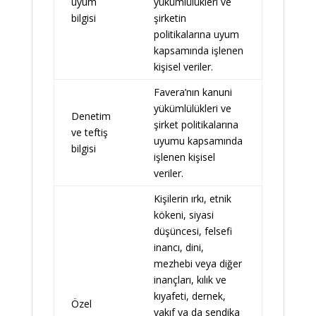
uyum
yükümlülükleri ve
bilgisi
şirketin
politikalarına uyum
kapsamında işlenen
kişisel veriler.
Favera’nın kanuni
yükümlülükleri ve
Denetim
şirket politikalarına
ve teftiş
uyumu kapsamında
bilgisi
işlenen kişisel
veriler.
Kişilerin ırkı, etnik
kökeni, siyasi
düşüncesi, felsefi
inancı, dini,
mezhebi veya diğer
inançları, kılık ve
kıyafeti, dernek,
Özel
vakıf ya da sendika