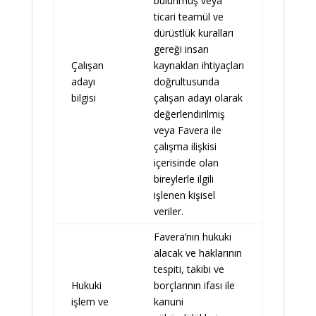
bulunmuş veya
ticari teamül ve
dürüstlük kuralları
gereği insan
Çalışan
kaynakları ihtiyaçları
adayı
doğrultusunda
bilgisi
çalışan adayı olarak
değerlendirilmiş
veya Favera ile
çalışma ilişkisi
içerisinde olan
bireylerle ilgili
işlenen kişisel
veriler.
Favera’nın hukuki
alacak ve haklarının
tespiti, takibi ve
Hukuki
borçlarının ifası ile
işlem ve
kanuni