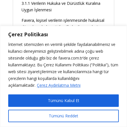
3.1.1 Verilerin Hukuka ve Dürüstlük Kuralına
Uygun İşlenmesi
Favera, kişisel verilerin işlenmesinde hukuksal
düzenlemelerle getirilen ilkeler ile genel güven
ve dürüstlük kuralına uygun hareket
Çerez Politikası
etmektedir. Dürüstlük kuralına uygun olma
İnternet sitemizden en verimli şekilde faydalanabilmeniz ve
ilkesi uyarınca Favera veri işlemedeki
kullanıcı deneyiminizi geliştirebilmek adına çoğu web
hedeflerine ulaşmaya çalışırken, ilgili kişilerin
sitesinde olduğu gibi biz de favera.com.tr’de çerez
çıkarlarını ve makul beklentilerini dikkate
kullanmaktayız. Bu Çerez Kullanımı Politikası (“Politika”), tüm
almaktadır.
web sitesi ziyaretçilerimize ve kullanıcılarımıza hangi tür
3.1.2 Kişisel Verilerin Doğru ve Gerektiğinde
çerezlerin hangi koşullarda kullanıldığını
Güncel Olmasının Sağlanması
açıklamaktadır.
Çerez Aydınlatma Metni
Kişisel verilerin doğru ve güncel bir şekilde
tutulması, Favera açısından ilgili kişinin temel
Tümünü Kabul Et
hak ve özgürlüklerinin korunması için
gereklidir. Kişisel verilerin doğru ve
Tümünü Reddet
gerektiğinde güncel olmasının sağlanması
noktasında Favera’nın aktif özen yükümlülüğü