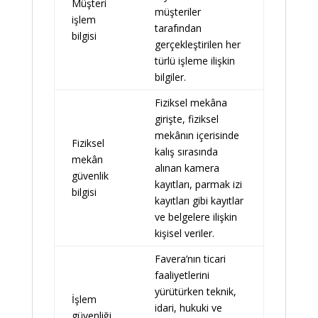
Müşteri
müşteriler
işlem
tarafından
bilgisi
gerçekleştirilen her
türlü işleme ilişkin
bilgiler.
Fiziksel mekâna
girişte, fiziksel
mekânın içerisinde
Fiziksel
kalış sırasında
mekân
alınan kamera
güvenlik
kayıtları, parmak izi
bilgisi
kayıtları gibi kayıtlar
ve belgelere ilişkin
kişisel veriler.
Favera’nın ticari
faaliyetlerini
yürütürken teknik,
İşlem
idari, hukuki ve
güvenliği