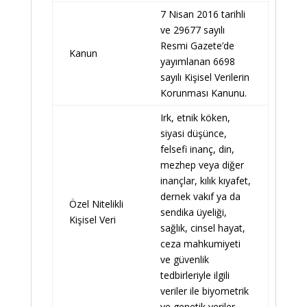
7 Nisan 2016 tarihli
ve 29677 sayılı
Resmi Gazete’de
Kanun
yayımlanan 6698
sayılı Kişisel Verilerin
Korunması Kanunu.
Irk, etnik köken,
siyasi düşünce,
felsefi inanç, din,
mezhep veya diğer
inançlar, kılık kıyafet,
dernek vakıf ya da
Özel Nitelikli
sendika üyeliği,
Kişisel Veri
sağlık, cinsel hayat,
ceza mahkumiyeti
ve güvenlik
tedbirleriyle ilgili
veriler ile biyometrik
ve genetik veriler.