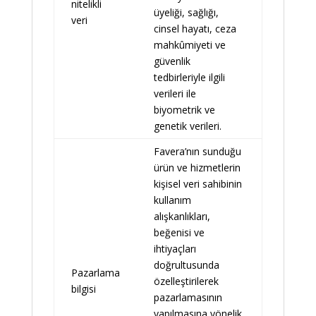
nitelikli
üyeliği, sağlığı,
veri
cinsel hayatı, ceza
mahkûmiyeti ve
güvenlik
tedbirleriyle ilgili
verileri ile
biyometrik ve
genetik verileri.
Favera’nın sunduğu
ürün ve hizmetlerin
kişisel veri sahibinin
kullanım
alışkanlıkları,
beğenisi ve
ihtiyaçları
doğrultusunda
Pazarlama
özelleştirilerek
bilgisi
pazarlamasının
yapılmasına yönelik